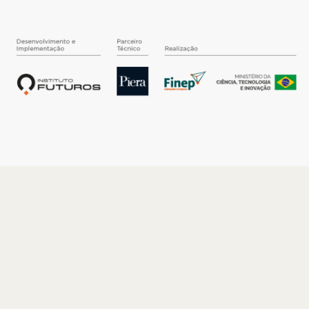
O INSTITUTO
Quem somos
Nossa História
Nossos Números
Quem faz