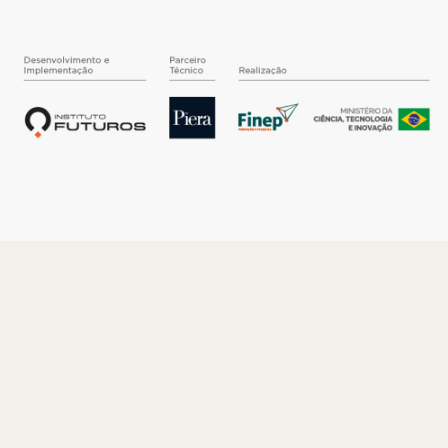
O INSTITUTO
Quem somos
Nossa História
Nossos Números
Quem faz