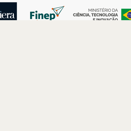
AS
ESPAÇOS
PARCERIAS
Petrobras
Futuros –
Arte e