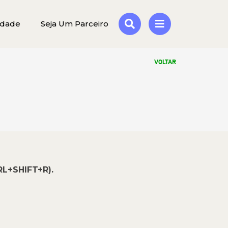
idade
Seja Um Parceiro
VOLTAR
RL+SHIFT+R).