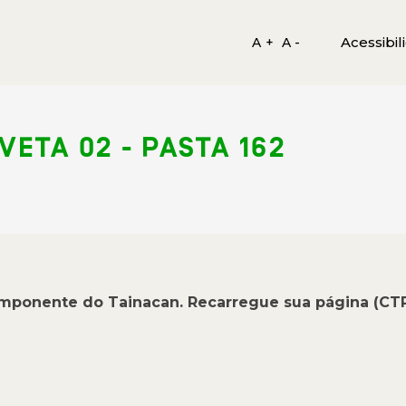
Acessibil
A +
A -
AVETA 02 - PASTA 162
omponente do Tainacan. Recarregue sua página (CT