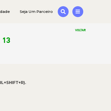
idade
Seja Um Parceiro
VOLTAR
 13
RL+SHIFT+R).