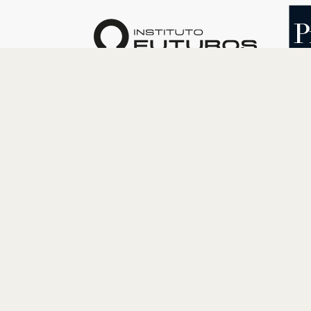
O INSTITUTO
PROGRAM
Quem somos
Cultura
Nossa História
Educação