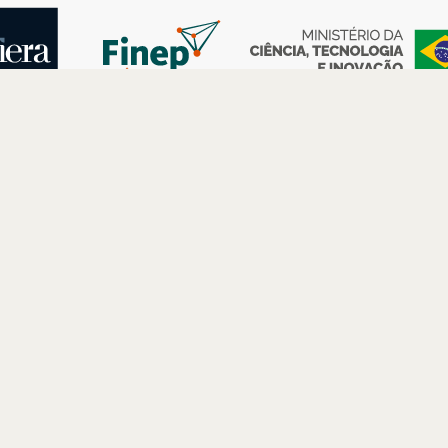
AS
ESPAÇOS
PARCERIAS
Petrobras
Futuros –
Arte e