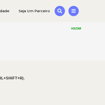
idade
Seja Um Parceiro
VOLTAR
RL+SHIFT+R).