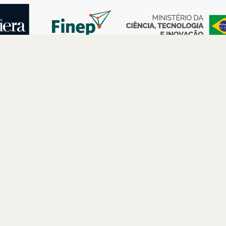
AS
ESPAÇOS
PARCERIAS
Petrobras
Futuros –
Arte e