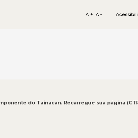
Acessibil
A +
A -
omponente do Tainacan. Recarregue sua página (CT