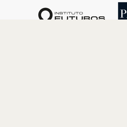
O INSTITUTO
PROGRAM
Quem somos
Cultura
Nossa História
Educação