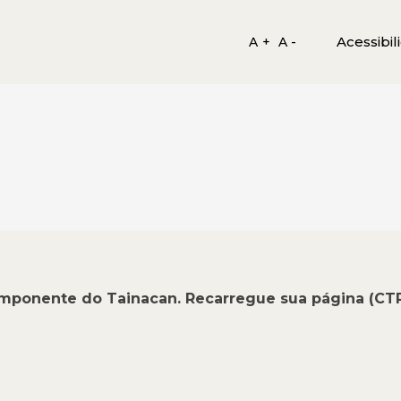
Acessibil
A +
A -
omponente do Tainacan. Recarregue sua página (CT