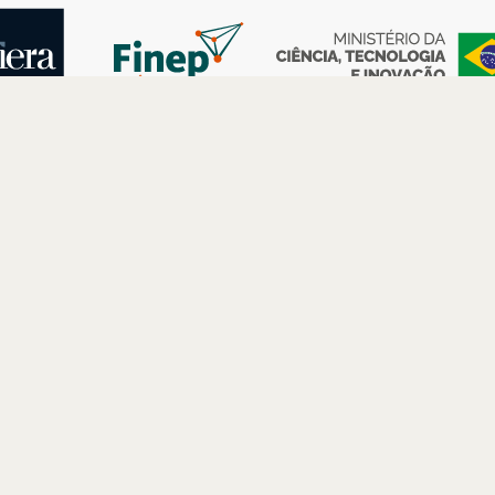
AS
ESPAÇOS
PARCERIAS
Petrobras
Futuros –
Arte e