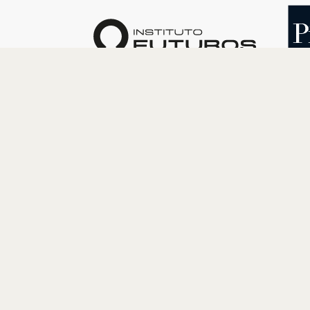
O INSTITUTO
PROGRAM
Quem somos
Cultura
Nossa História
Educação