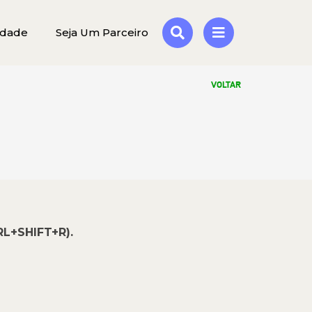
idade
Seja Um Parceiro
VOLTAR
RL+SHIFT+R).