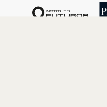
O INSTITUTO
PROGRAM
Quem somos
Cultura
Nossa História
Educação