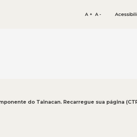
Acessibil
A +
A -
omponente do Tainacan. Recarregue sua página (CT