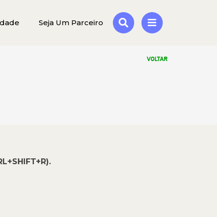
idade
Seja Um Parceiro
VOLTAR
RL+SHIFT+R).