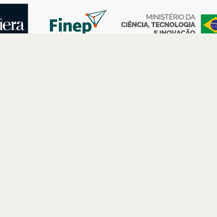
AS
ESPAÇOS
PARCERIAS
Petrobras
Futuros –
Arte e