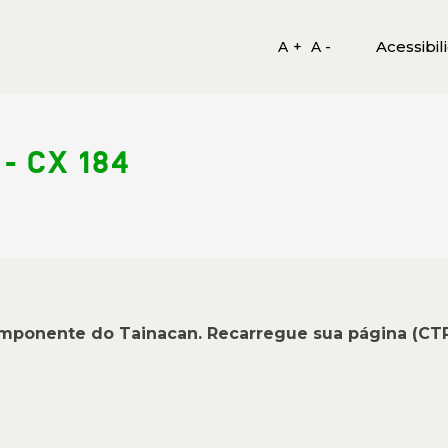
Acessibil
A +
A -
 - CX 184
omponente do Tainacan. Recarregue sua página (CT