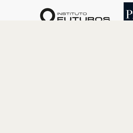
O INSTITUTO
PROGRAM
Quem somos
Cultura
Nossa História
Educação