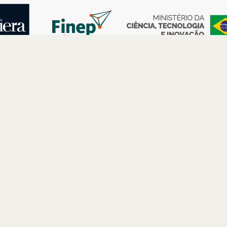
AS
ESPAÇOS
PARCERIAS
Petrobras
Futuros –
Arte e