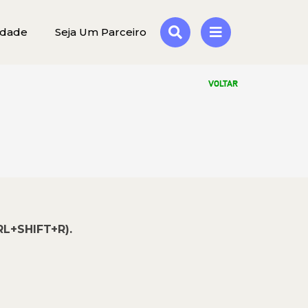
idade
Seja Um Parceiro
VOLTAR
RL+SHIFT+R).