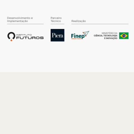
O INSTITUTO
Quem somos
Nossa História
Nossos Números
Quem faz