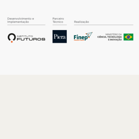
O INSTITUTO
Quem somos
Nossa História
Nossos Números
Quem faz