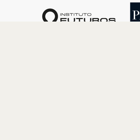
O INSTITUTO
PROGRAM
Quem somos
Cultura
Nossa História
Educação