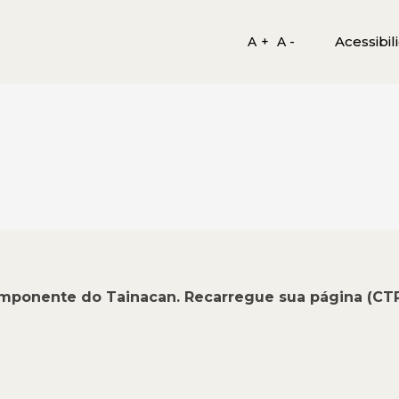
Acessibil
A +
A -
omponente do Tainacan. Recarregue sua página (CT