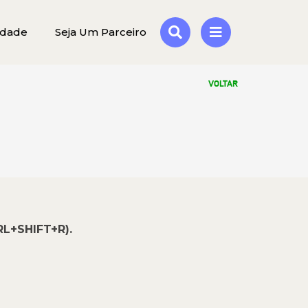
idade
Seja Um Parceiro
VOLTAR
RL+SHIFT+R).