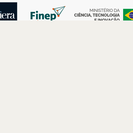
AS
ESPAÇOS
PARCERIAS
Petrobras
Futuros –
Arte e